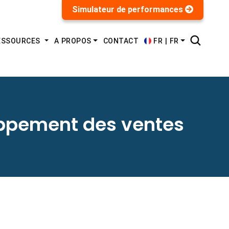
Simulateur de performances
FR | FR
RESSOURCES
A PROPOS
CONTACT
loppement des ventes