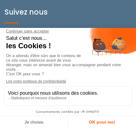
Suivez nous
BeOnPerf Suisse
Rue de Carouge 22/24
CH-1205 Genève
Conditions Générale de Vente
Mentions légales de BeOnPerf
Charte
de confidentialité de BeOnPerf
Qu’est-ce qu’un cookie ou un traceur ?