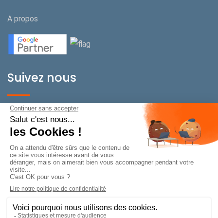
A propos
Suivez nous
BeOnPerf Suisse
Rue de Carouge 22/24
CH-1205 Genève