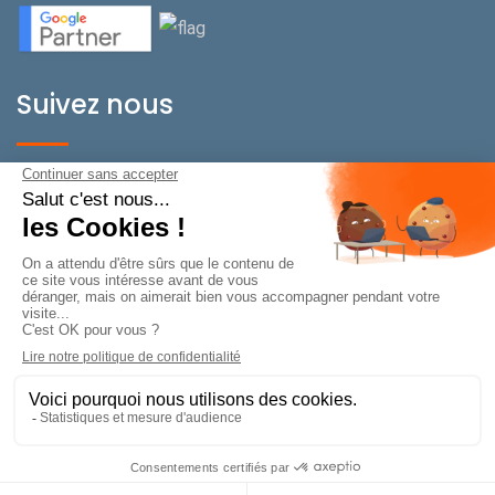
Suivez nous
BeOnPerf Suisse
Rue de Carouge 22/24
CH-1205 Genève
Conditions Générale de Vente
Mentions légales de BeOnPerf
Charte