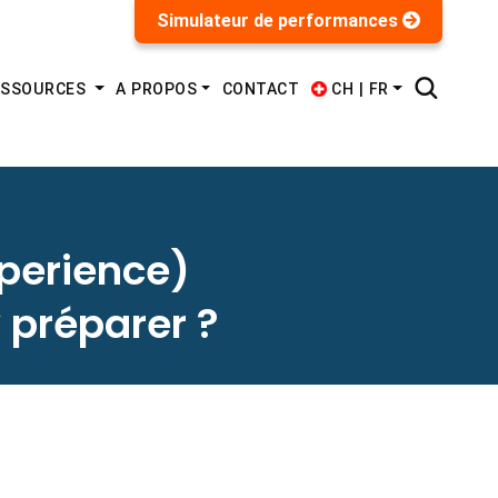
Simulateur de performances
CH | FR
ESSOURCES
A PROPOS
CONTACT
perience)
 préparer ?